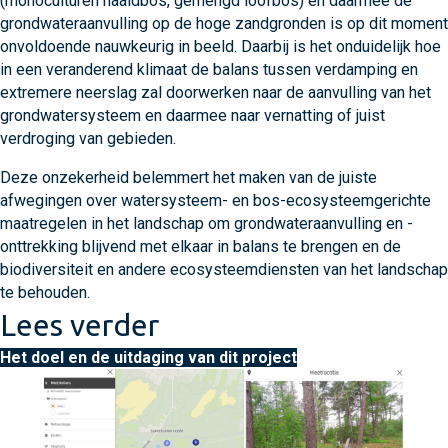
(monoculturen naaldbos, gemengd loofbos) en daarmee de
grondwateraanvulling op de hoge zandgronden is op dit moment
onvoldoende nauwkeurig in beeld. Daarbij is het onduidelijk hoe
in een veranderend klimaat de balans tussen verdamping en
extremere neerslag zal doorwerken naar de aanvulling van het
grondwatersysteem en daarmee naar vernatting of juist
verdroging van gebieden.
Deze onzekerheid belemmert het maken van de juiste
afwegingen over watersysteem- en bos-ecosysteemgerichte
maatregelen in het landschap om grondwateraanvulling en -
onttrekking blijvend met elkaar in balans te brengen en de
biodiversiteit en andere ecosysteemdiensten van het landschap
te behouden.
Lees verder
Het doel en de uitdaging van dit project