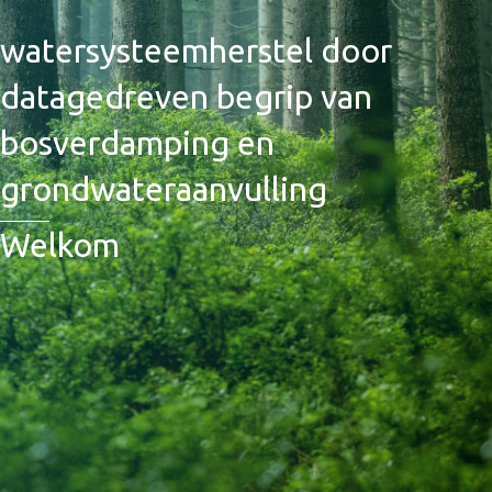
watersysteemherstel door
datagedreven begrip van
bosverdamping en
grondwateraanvulling
Welkom